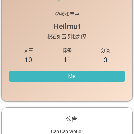
😥
被嫌弃中
Heilmut
积石如玉 列松如翠
文章
标签
分类
10
11
3
Me
公告
Can Can World!