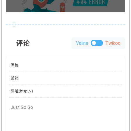
评论
Valine
Twikoo