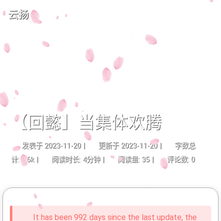
云扬
【回懿】当集体欢腾
发表于
2023-11-20
|
更新于
2023-11-20
|
字数总
计:
1.6k
|
阅读时长:
4分钟
|
阅读量:
35
|
评论数:
0
It has been 992 days since the last update, the