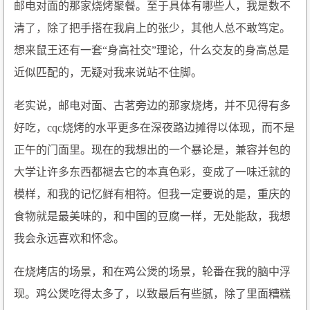
邮电对面的那家烧烤聚餐。至于具体有哪些人，我是数不
清了，除了把手搭在我肩上的张少，其他人总不敢笃定。
想来鼠王还有一套“身高社交”理论，什么交友的身高总是
近似匹配的，无疑对我来说站不住脚。
老实说，邮电对面、古茗旁边的那家烧烤，并不见得有多
好吃，cqc烧烤的水平更多在深夜路边摊得以体现，而不是
正午的门面里。现在的我想出的一个暴论是，兼容并包的
大学让许多东西都褪去它的本真色彩，变成了一味迁就的
模样，和我的记忆鲜有相符。但我一定要说的是，重庆的
食物就是最美味的，和中国的豆腐一样，无处能敌，我想
我会永远喜欢和怀念。
在烧烤店的场景，和在鸡公煲的场景，轮番在我的脑中浮
现。鸡公煲吃得太多了，以致最后有些腻，除了里面糟糕