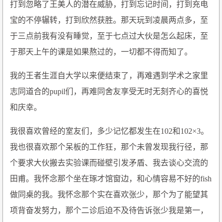
打到忽略了王美人的潜在威胁，打到忘记时间，打到充电
宝的不停辗转，打到欣然获胜。那天玩到凌晨两点多，至
于三点前我有没有睡觉，至于七点过大伙是怎么起床，至
于那天上午的课是如果熬过的，一切都不得而知了。
我的王者生涯自大学以来便结束了，再难遇到学术之家里
志同道合的pupil们，再难同舍友享受无时无刻齐心的喜悦
和庆幸。
我很喜欢曾经的室友们，多少记忆都发生在102和102×3。
我也很喜欢那个呆板的工作狂，那个未曾发现我行径，那
个要求大伙搬去实验课而碰壁引发矛盾、我去谈心交流的
田甫。我怀念那个坐在琢才馆窗边，和心情容易不好的fish
做同桌的我。我怀念那个实在喜欢张少，那个为了能望其
项背奋发努力，那个二诊后迫不及待告诉张少我是第一，