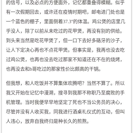
的信号，以及必点的方便面外，记忆都重叠得模糊。似乎
有一次假期回去，或许还在疫情时期吧，邮电进门处也是
一个蓝色的棚子，里面侧着37.3°的体温。鸡公煲的店里几
乎没人，除了以前从未吃过的花甲煲，再没有别的供给。
到头来当然是吃花甲煲了，但一口下去好多硌牙的沙子，
让人下定决心再也不点花甲煲。但事实是，我再也没去吃
过鸡公煲，也再也没去吃过那家不知道还在不在的烧烤，
也再没去和b哥吃过的那家性价比颇高的干锅。
但我想，和人吃饭并不算集体欢腾吧？当然不算了。所以
我又开始在记忆中漫溯，搜寻到我那不称职乃至腐败的手
机管理。当时我便早早地坚定了死也不当公务员的决心，
尽管并没有人收买我，同我进行酒桌礼仪式的互动，但叫
人违心，放弃自我终归是种长久的煎熬。