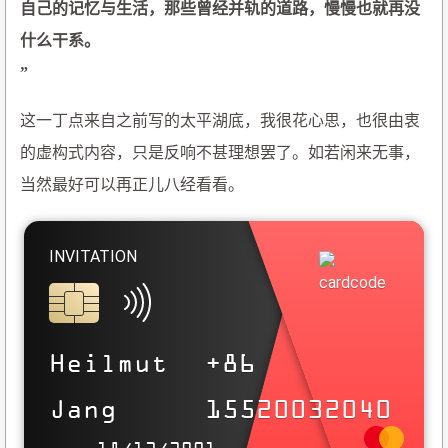
自己的记忆与生活，那些曾经并轨的道路，慢慢也就再没
什么干系。
”
这一丁点来自之前写的太平湖底，我很花心思，也很由衷
的虚构式内容，只是反响不甚理想罢了。如若闲来无事，
当然最好可以再正儿八经看看。
INVITATION
REFERENCE
Der Erfolg und das Leben von Heilmut
Heilmut
+86
势如彍弩，节如发机 .
Jang
15520032040
狂者进取，狷者有所不为 .