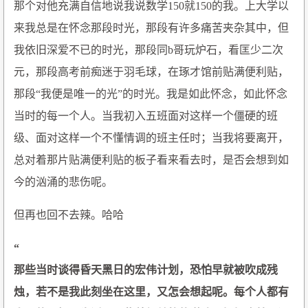
那个对他充满自信地说我说数学150就150的我。上大学以
来我总是在怀念那段时光，那段有许多痛苦夹杂其中，但
我依旧深爱不已的时光，那段同b哥玩炉石，看匡少二次
元，那段高考前痴迷于羽毛球，在琢才馆前贴满便利贴，
那段“我便是唯一的光”的时光。我是如此怀念，如此怀念
当时的每一个人。当我初入五班面对这样一个僵硬的班
级、面对这样一个不懂情调的班主任时；当我将要离开，
总对着那片贴满便利贴的板子看来看去时，是否会想到如
今的汹涌的悲伤呢。
但再也回不去辣。哈哈
“
那些当时谈得昏天黑日的宏伟计划，恐怕早就被吹成残
烛，若不是我此刻坐在这里，又怎会想起呢。每个人都有