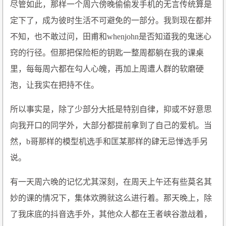
尽管如此，那样一个周六傍晚偷偷发手机的无言传统算是
定下了，成为彼时生活不可避免的一部分。我到现在都并
不知，也不敢过问，田甫和whenjohn是否知道我的鬼迷心
窍的行径。但那把保险柜的钥匙一整周都躺在我的课桌
里，每每周六都在勾人心魄，再加上周遭人群的软磨硬
泡，让我实在把持不住。
所以事实是，除了少部分大抵是特别自律，抑或不好意思
向我开口的同学外，大部分都提前拿到了自己的爱机。当
然，b哥那样的模型机选手和匡某那样的肆无忌惮选手另
说。
有一天周六晚的记忆尤其深刻，在周天上午还有些莫名其
妙的课的情况下，集体欢腾就这么进行着。那天晚上，除
了我床底的抖音选手外，其他众人都在王者峡谷激战着，