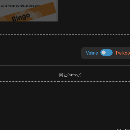
Valine
Twikoo