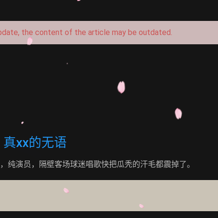
pdate, the content of the article may be outdated.
真xx的无语
，纯演员，隔壁客场球迷唱歌快把瓜秃的汗毛都震掉了。