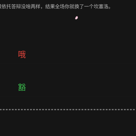
得跟依托答辩没啥两样，结果全场你就换了一个坎塞洛。
哦
豁