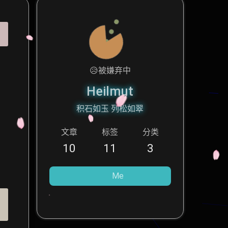
😥
被嫌弃中
Heilmut
积石如玉 列松如翠
文章
标签
分类
10
11
3
Me