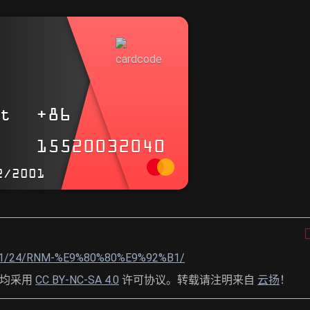
und das Leben von Heilmut
t
+86
势如彍弩，节如发机 .
15520032040
狂者进取，狷者有所不为 .
2/2001
?
3/01/24/RNM-%E9%80%80%E9%92%B1/
，均采用
CC BY-NC-SA 4.0
许可协议。转载请注明来自
云扬
！