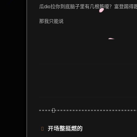
瓜dio拉你到底脑子里有几根筋嗄？富登踢
那我只能说
开场整挺燃的