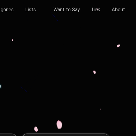
gories
Lists
Want to Say
Link
About
0