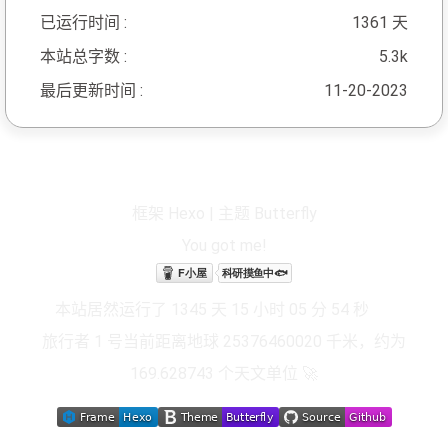
已运行时间 :
1361 天
本站总字数 :
5.3k
最后更新时间 :
11-20-2023
框架
Hexo
|
主题
Butterfly
You got
me
!
本站居然运行了 1345 天 15 小时 05 分 55 秒
旅行者 1 号当前距离地球 25376460037 千米，约为
169.628744 个天文单位 🚀