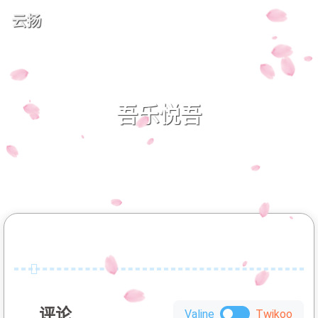
云扬
吾乐悦吾
评论
Valine
Twikoo