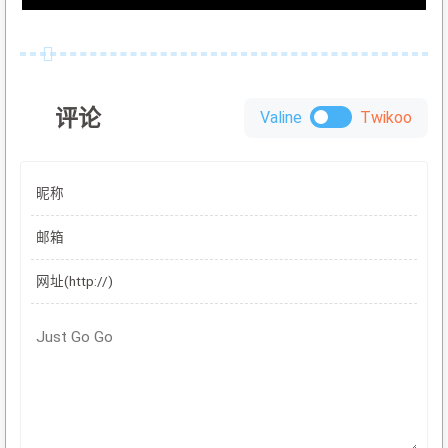
评论
Valine
Twikoo