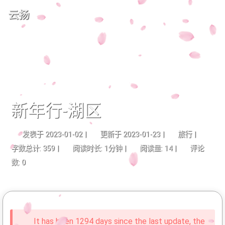
云扬
新年行-湖区
发表于
2023-01-02
|
更新于
2023-01-23
|
旅行
|
字数总计:
359
|
阅读时长:
1分钟
|
阅读量:
14
|
评论
数:
0
It has been 1294 days since the last update, the