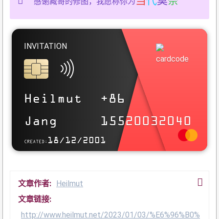
当
代
莫
奈
感谢臧哥的修图，我愿称你为
INVITATION
REFERENCE
Der Erfolg und das Leben von Heilmut
Heilmut
+86
势如彍弩，节如发机 .
Jang
15520032040
狂者进取，狷者有所不为 .
18/12/2001
CREATED:
WIE GEHT'S?
文章作者:
Heilmut
文章链接:
http://www.heilmut.net/2023/01/03/%E6%96%B0%