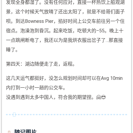
发现全身都湿了。没有任何应对，直接一杯热饮上船观湖
景，这个时候天气放晴了还出太阳了，就是不给哥们面子
呗。到达Bowness Pier，掐好时间上公交车前往另一个住
宿点。泡澡泡到昏沉。起来吃饭，吃顿大的–55。晚上十
一点跳闸断电了，我还以为是我烘衣服出岔子了…那直接
睡了。
第四天：湖边随便走了走，返程。
这几天运气都挺好，没怎么规划时间却可以在Avg 10min
内打到一小时一趟的公交车。
没遇到遇到太多中国人，符合我的期望捏。🤗😎
随记图片