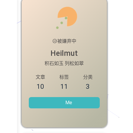
😥
被嫌弃中
Heilmut
积石如玉 列松如翠
文章
标签
分类
10
11
3
Me