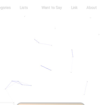
gories
Lists
Want to Say
Link
About