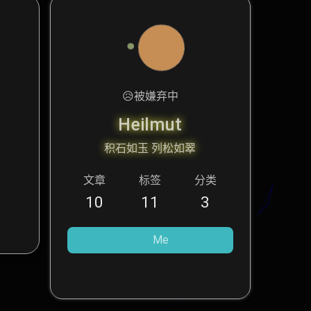
😥
被嫌弃中
Heilmut
积石如玉 列松如翠
文章
标签
分类
10
11
3
Me