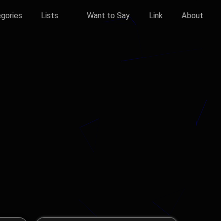
gories
Lists
Want to Say
Link
About