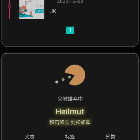
2022-12-08
UK
1
😥
被嫌弃中
Heilmut
积石如玉 列松如翠
文章
标签
分类