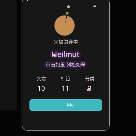
😥
被嫌弃中
Heilmut
积石如玉 列松如翠
文章
标签
分类
10
11
3
Me