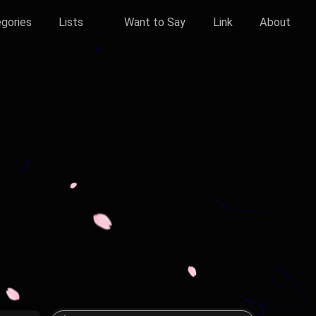
gories
Lists
Want to Say
Link
About