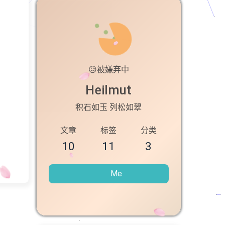
😥
被嫌弃中
Heilmut
积石如玉 列松如翠
文章
标签
分类
10
11
3
Me