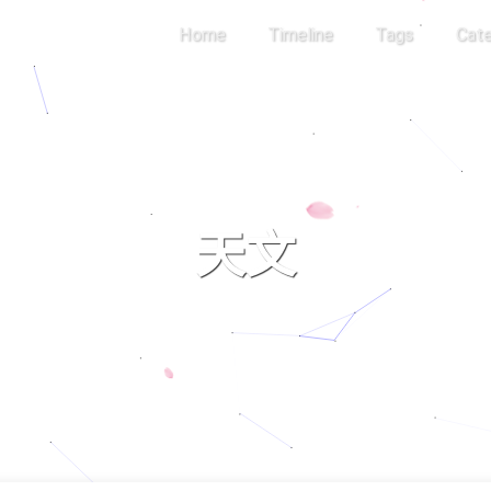
Home
Timeline
Tags
Cate
天文